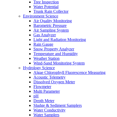
Tree Inspection
Water Potential
Trunk Rain Collector
Environment Science
Air Quality Monitoring
Barometric Pressure
Air Sampling System
Gas Analyzer
Light and Radiation Monitoring
Rain Gauge
Snow Property Analyzer
Temperature and Humidity
Weather Station
Wind-Sand Monitoring System
Hydrology Science
Algae Chlorophyll Fluorescence Measuring
Acoustic Telemetry
Dissolved Oxygen Meter
Flowmeter
Multi Parameter
pH
Depth Meter
Sludge & Sediment Samplers
Water Conductivity
Water Samplers