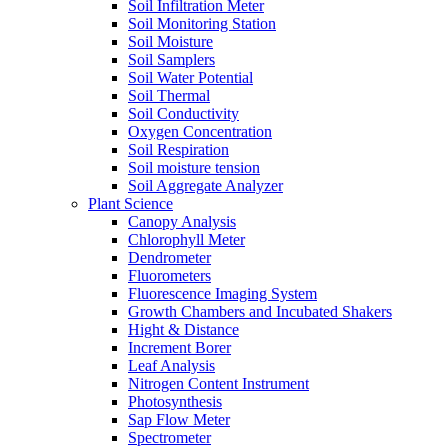
Soil Infiltration Meter
Soil Monitoring Station
Soil Moisture
Soil Samplers
Soil Water Potential
Soil Thermal
Soil Conductivity
Oxygen Concentration
Soil Respiration
Soil moisture tension
Soil Aggregate Analyzer
Plant Science
Canopy Analysis
Chlorophyll Meter
Dendrometer
Fluorometers
Fluorescence Imaging System
Growth Chambers and Incubated Shakers
Hight & Distance
Increment Borer
Leaf Analysis
Nitrogen Content Instrument
Photosynthesis
Sap Flow Meter
Spectrometer