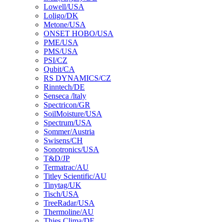
Lowell/USA
Loligo/DK
Metone/USA
ONSET HOBO/USA
PME/USA
PMS/USA
PSI/CZ
Qubit/CA
RS DYNAMICS/CZ
Rinntech/DE
Senseca /ltaly
Spectricon/GR
SoilMoisture/USA
Spectrum/USA
Sommer/Austria
Swisens/CH
Sonotronics/USA
T&D/JP
Termatrac/AU
Titley Scientific/AU
Tinytag/UK
Tisch/USA
TreeRadar/USA
Thermoline/AU
Thies Clima/DE