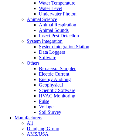
Water Temperature
Water Level
Underwater Photon
Animal Science
Animal Respiration
Animal Sounds
Insect Pest Detection
System Integration
System Integration Station
Data Loggers
Software
Others
Bio-aersol Sampler
Electric Current
Energy Auditing
Geophysical
Scientific Software
HVAC Monitoring
Pulse
Voltage
Soil Survey
Manufacturers
All
Dianjiang Group
AMS/USA