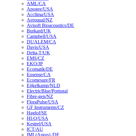
AML/CA
Apogee/USA
Acclima/USA
Aeroqual/NZ
Avisoft Bioacoustics/DE
Burkard/UK
Campbell/USA
DUALEM/CA
Davis/USA
Delta-T/UK
EMS/CZ
EKO/JP
Ecomatik/DE
Eosense/CA
Ecomesure/FR
Eijkelkamp/NLD
ElectricBlue/Portugal
Fibre-gen/NZ
FloraPulse/USA
GF Instruments/CZ
Haglof/SE
HI-Q/USA
Kestrel/USA
ICT/AU
IML(Argus) /DE