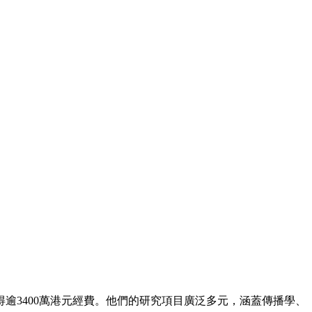
獲得逾3400萬港元經費。他們的研究項目廣泛多元，涵蓋傳播學、