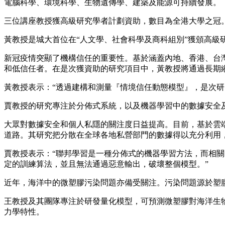
電腦科學、環境科學、生物遺傳學、建築及能源可持續發展。
三位講座教授獲高級研究學者計劃資助，數目為全港大學之冠
黃教授是城大首位在“人文學、社會科學及商科組別”獲頒高級
新冠疫情突顯了機構信任的重要性。基於涵蓋內地、香港、台
和低信任者。在是次獲資助的研究項目中，黃教授將通過長期
黃教授表示：“透過建構和測量『情境信任動態模型』，是次
賈教授的研究專注於分佈式系統，以及機器學習中的數據安全
大眾對數據安全和個人私隱的關注度日益提高。目前，基於雲
道路。其研究把分散在全球各地私營部門的數據得以充分利用
賈教授表示：“聯邦學習是一種分佈式的機器學習方法，而相
定的訓練算法，並且無法通過惡意輸出，破壞整個模型。”
近年，海洋中的微塑膠污染問題亦備受關注。污染問題源於塑
王教授及其團隊專注於研發量化模型，可預測微塑膠對海洋生
力學特性。