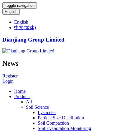
Toggle navigation
English
English
中文(繁体)
Dianjiang Group Limited
News
Register
Login
Home
Products
All
Soil Science
Lysimeter
Particle Size Distribution
Soil Compaction
Soil Evaporation Monitoring