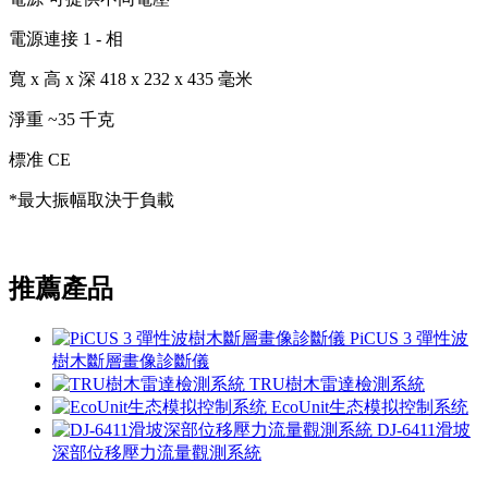
電源連接 1 - 相
寬 x 高 x 深 418 x 232 x 435 毫米
淨重 ~35 千克
標准 CE
*最大振幅取決于負載
推薦產品
PiCUS 3 彈性波
樹木斷層畫像診斷儀
TRU樹木雷達檢測系統
EcoUnit生态模拟控制系统
DJ-6411滑坡
深部位移壓力流量觀測系統