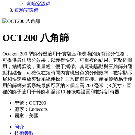
實驗室設備
實驗室設備
OCT200 八角篩
Octagon 200 型篩分機適用于實驗室和現場的所有篩分任務，
可提供最佳篩分效果，以獲得快速、可重複的結果。它堅固耐
用，結構緊湊，重量輕，便于攜帶。其電磁驅動與三維篩分運
動相結合，可確保在短時間內實現出色的分離效率。數字顯示
屏和快速釋放夾緊系統使操作非常簡單直接。産品優勢易于使
用的篩網夾緊系統最多可容納 8 個全高 200 毫米（8 英寸）直
徑的篩子適用于幹篩和濕篩10 種振幅設置和數字計時器
型號：OCT200
廠家：Endecotts
國家：美國
簡介
技術參數