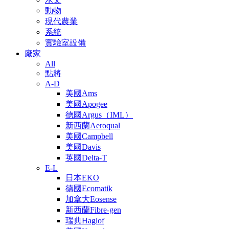
動物
現代農業
系統
實驗室設備
廠家
All
點將
A-D
美國Ams
美國Apogee
德國Argus（IML）
新西蘭Aeroqual
美國Campbell
美國Davis
英國Delta-T
E-L
日本EKO
德國Ecomatik
加拿大Eosense
新西蘭Fibre-gen
瑞典Haglof