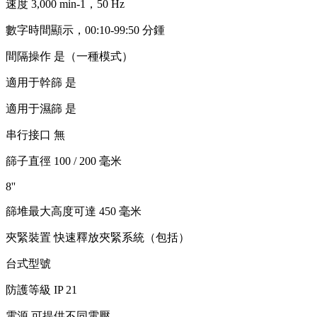
速度 3,000 min-1，50 Hz
數字時間顯示，00:10-99:50 分鍾
間隔操作 是（一種模式）
適用于幹篩 是
適用于濕篩 是
串行接口 無
篩子直徑 100 / 200 毫米
8''
篩堆最大高度可達 450 毫米
夾緊裝置 快速釋放夾緊系統（包括）
台式型號
防護等級 IP 21
電源 可提供不同電壓