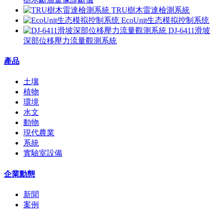
TRU樹木雷達檢測系統
EcoUnit生态模拟控制系统
DJ-6411滑坡
深部位移壓力流量觀測系統
產品
土壤
植物
環境
水文
動物
現代農業
系統
實驗室設備
企業動態
新聞
案例