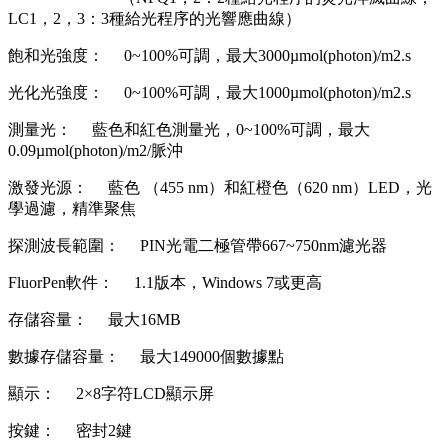
LC1，2，3：3種給光程序的光響應曲線）
飽和光強度： 0~100%可調，最大3000µmol(photon)/m2.s
光化光強度： 0~100%可調，最大1000µmol(photon)/m2.s
測量光： 藍色和紅色測量光，0~100%可調，最大
0.09µmol(photon)/m2/脈沖
激發光源： 藍色 （455 nm）和紅橙色（620 nm）LED，光
學過濾，精準聚焦
探測波長範圍： PIN光電二極管帶667~750nm濾光器
FluorPen軟件： 1.1版本，Windows 7或更高
存儲容量： 最大16MB
數據存儲容量： 最大149000個數據點
顯示： 2×8字符LCD顯示屏
按鍵： 密封2鍵