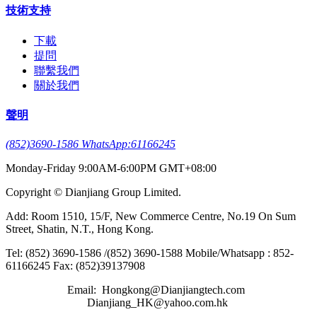
技術支持
下載
提問
聯繫我們
關於我們
聲明
(852)3690-1586 WhatsApp:61166245
Monday-Friday 9:00AM-6:00PM GMT+08:00
Copyright © Dianjiang Group Limited.
Add: Room 1510, 15/F, New Commerce Centre, No.19 On Sum
Street, Shatin, N.T., Hong Kong.
Tel: (852) 3690-1586 /(852) 3690-1588 Mobile/Whatsapp : 852-
61166245 Fax: (852)39137908
Email: Hongkong@Dianjiangtech.com
Dianjiang_HK@yahoo.com.hk