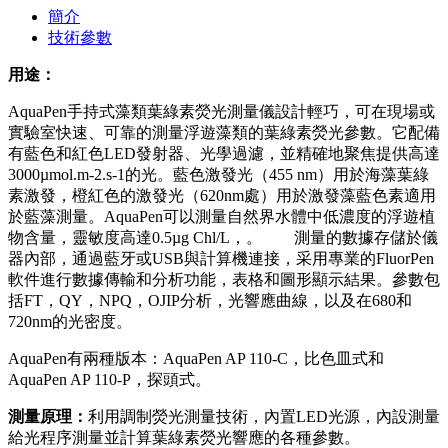
簡介
技術參數
用途：
AquaPen手持式藻類葉綠素熒光測量儀設計輕巧，可在現場或
實驗室快速、可靠的測量浮遊藻類的葉綠素熒光參數。它配備
有藍色和紅色LED發射器、光學過濾，並精確地聚焦提供高達
3000µmol.m-2.s-1的光。藍色激發光（455 nm）用於海藻葉綠
素激發，橙紅色的激發光（620nm處）用於激發藻藍色素適用
於藍藻測量。AquaPen可以測量自然界水體中低濃度的浮遊植
物含量，靈敏度高達0.5µg Chl/L，。 測量的數據存儲於儀
器內部，通過藍牙或USB與計算機連接，采用專業的FluorPen
軟件進行數據傳輸和分析功能，表格和圖形顯示結果。參數包
括FT，QY，NPQ，OJIP分析，光響應曲線，以及在680和
720nm的光密度。
AquaPen有兩種版本：AquaPen AP 110-C，比色皿式和
AquaPen AP 110-P，探頭式。
測量原理：
利用調制熒光測量技術，內置LED光源，內設測量
給光程序測量並計算葉綠素熒光響應的各種參數。