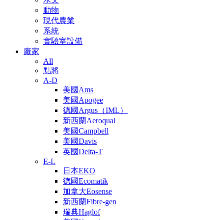
動物
現代農業
系統
實驗室設備
廠家
All
點將
A-D
美國Ams
美國Apogee
德國Argus（IML）
新西蘭Aeroqual
美國Campbell
美國Davis
英國Delta-T
E-L
日本EKO
德國Ecomatik
加拿大Eosense
新西蘭Fibre-gen
瑞典Haglof