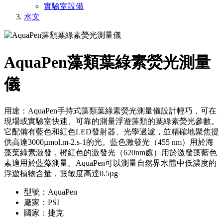
實驗室設備
水文
AquaPen藻類葉綠素熒光測量
儀
用途：AquaPen手持式藻類葉綠素熒光測量儀設計輕巧，可在
現場或實驗室快速、可靠的測量浮遊藻類的葉綠素熒光參數。
它配備有藍色和紅色LED發射器、光學過濾，並精確地聚焦提
供高達3000µmol.m-2.s-1的光。藍色激發光（455 nm）用於海
藻葉綠素激發，橙紅色的激發光（620nm處）用於激發藻藍色
素適用於藍藻測量。AquaPen可以測量自然界水體中低濃度的
浮遊植物含量，靈敏度高達0.5µg
型號：AquaPen
廠家：PSI
國家：捷克