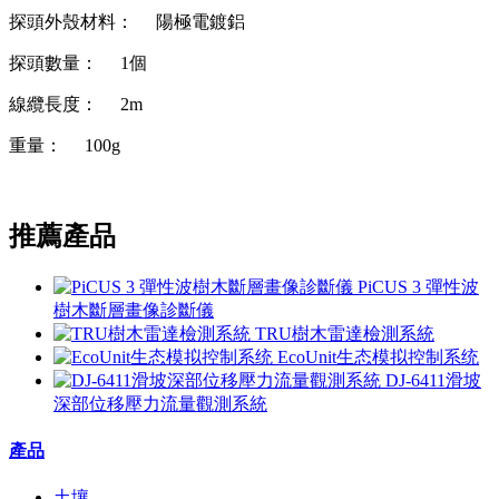
探頭外殼材料： 陽極電鍍鋁
探頭數量： 1個
線纜長度： 2m
重量： 100g
推薦產品
PiCUS 3 彈性波
樹木斷層畫像診斷儀
TRU樹木雷達檢測系統
EcoUnit生态模拟控制系统
DJ-6411滑坡
深部位移壓力流量觀測系統
產品
土壤