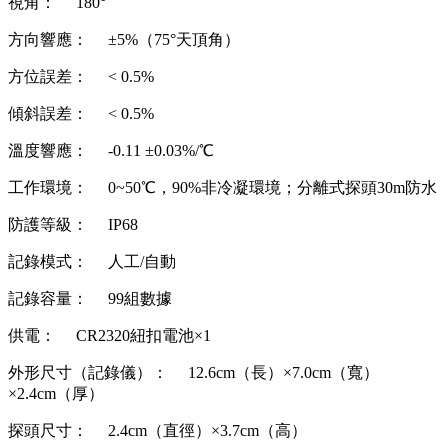
視角： 180°
方向響應： ±5%（75°天頂角）
方位誤差： < 0.5%
傾斜誤差： < 0.5%
溫度響應： -0.11 ±0.03%/℃
工作環境： 0~50℃，90%非冷凝環境；分離式探頭30m防水
防護等級： IP68
記錄模式： 人工/自動
記錄容量： 99組數據
供電： CR2320紐扣電池×1
外形尺寸（記錄儀）： 12.6cm（長）×7.0cm（寬）
×2.4cm（厚）
探頭尺寸： 2.4cm（直徑）×3.7cm（高）