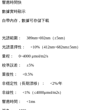
響應時間快
數據實時顯示
自帶內存，數據可存儲下載
光譜範圍： 389nm~692nm（±5nm）
光譜選擇性： <10%（412nm~682nm±5nm）
量程： 0~4000 μmol/m2/s
校準誤差： ±5%
重復性： <0.5%
非穩定性（長期漂移）： <2%/年
非線性： <1%（≤4000μmol/m2s）
響應時間： <1ms