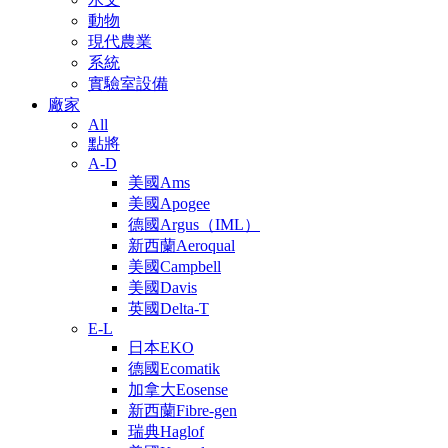
動物
現代農業
系統
實驗室設備
廠家
All
點將
A-D
美國Ams
美國Apogee
德國Argus（IML）
新西蘭Aeroqual
美國Campbell
美國Davis
英國Delta-T
E-L
日本EKO
德國Ecomatik
加拿大Eosense
新西蘭Fibre-gen
瑞典Haglof