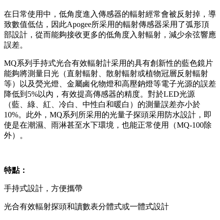
在日常使用中，低角度進入傳感器的輻射經常會被反射掉，導
致數值低估，因此Apogee所采用的輻射傳感器采用了弧形頂
部設計，從而能夠接收更多的低角度入射輻射，減少余弦響應
誤差。
MQ系列手持式光合有效輻射計采用的具有創新性的藍色鏡片
能夠將測量日光（直射輻射、散射輻射或植物冠層反射輻射
等）以及熒光燈、金屬鹵化物燈和高壓鈉燈等電子光源的誤差
降低到5%以內，有效提高傳感器的精度。對於LED光源
（藍、綠、紅、冷白、中性白和暖白）的測量誤差亦小於
10%。此外，MQ系列所采用的光量子探頭采用防水設計，即
使是在潮濕、雨淋甚至水下環境，也能正常使用（MQ-100除
外）。
特點：
手持式設計，方便攜帶
光合有效輻射探頭和讀數表分體式或一體式設計