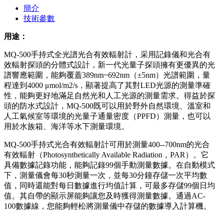
簡介
技術參數
用途：
MQ-500手持式全光譜光合有效輻射計，采用記錄儀和光合有
效輻射探頭的分體式設計，新一代光量子探頭擁有更優異的光
譜響應範圍，能夠覆蓋389nm~692nm（±5nm）光譜範圍，量
程達到4000 μmol/m2/s，顯著提高了其對LED光源的測量準確
性，能夠更好地滿足自然光和人工光源的測量需求。得益於探
頭的防水式設計，MQ-500既可以用於野外自然環境、溫室和
人工氣候室等環境的光量子通量密度（PPFD）測量，也可以
用於水族箱、海洋等水下測量環境。
MQ-500手持式光合有效輻射計可用於測量400--700nm的光合
有效輻射（Photosynthetically Available Radiation，PAR）。它
具備數據記錄功能，能夠記錄99個手動測量數據。在自動模式
下，測量儀會每30秒測量一次，並每30分鐘存儲一次平均數
值，同時還能對每日數據進行均值計算，可最多存儲99個日均
值。其自帶的顯示屏能夠讓您及時獲得測量數據。通過AC-
100數據線，您能夠輕松將測量儀中存儲的數據導入計算機。