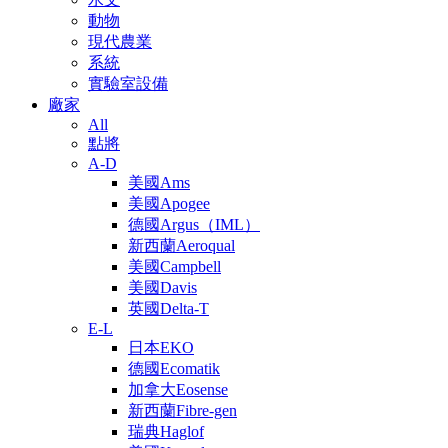
動物
現代農業
系統
實驗室設備
廠家
All
點將
A-D
美國Ams
美國Apogee
德國Argus（IML）
新西蘭Aeroqual
美國Campbell
美國Davis
英國Delta-T
E-L
日本EKO
德國Ecomatik
加拿大Eosense
新西蘭Fibre-gen
瑞典Haglof