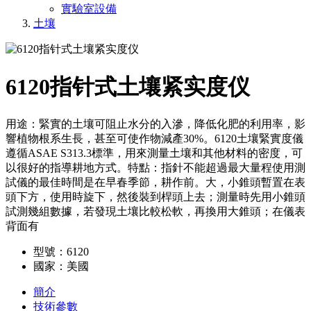
實驗室設備
土壤
6120指针式土壤紧实度仪
用途：緊實的土壤可阻止水分的入滲，降低化肥的利用率，影
響植物根系生長，甚至可使作物減產30%。6120土壤緊實度儀
遵循ASAE S313.3標準，用來測量土壤和其他材料的密度，可
以很好的指導耕地方式。特點：指針不能超過最大量程使用測
試儀的最佳時間是在早春季節，耕作前。大，小錐頭暫置在表
頭下方，使用時旋下，然後裝到桿頭上去；測量時先用小錐頭
試測幾組數據，若發現土壤比較松軟，再換用大錐頭；在儀表
背面有
型號：6120
國家：美國
簡介
技術參數