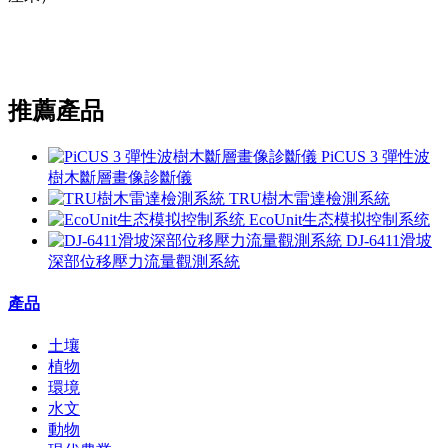
推薦產品
PiCUS 3 彈性波
樹木斷層畫像診斷儀
TRU樹木雷達檢測系統
EcoUnit生态模拟控制系统
DJ-6411滑坡
深部位移壓力流量觀測系統
產品
土壤
植物
環境
水文
動物