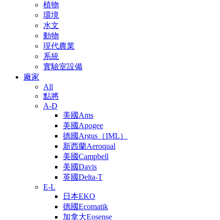
植物
環境
水文
動物
現代農業
系統
實驗室設備
廠家
All
點將
A-D
美國Ams
美國Apogee
德國Argus（IML）
新西蘭Aeroqual
美國Campbell
美國Davis
英國Delta-T
E-L
日本EKO
德國Ecomatik
加拿大Eosense