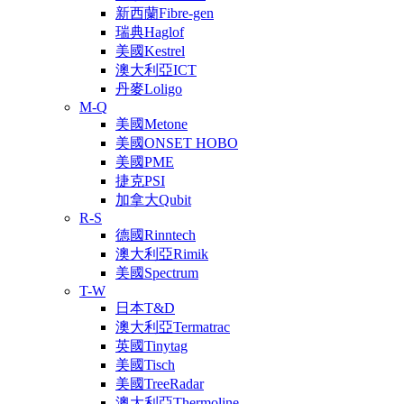
新西蘭Fibre-gen
瑞典Haglof
美國Kestrel
澳大利亞ICT
丹麥Loligo
M-Q
美國Metone
美國ONSET HOBO
美國PME
捷克PSI
加拿大Qubit
R-S
德國Rinntech
澳大利亞Rimik
美國Spectrum
T-W
日本T&D
澳大利亞Termatrac
英國Tinytag
美國Tisch
美國TreeRadar
澳大利亞Thermoline