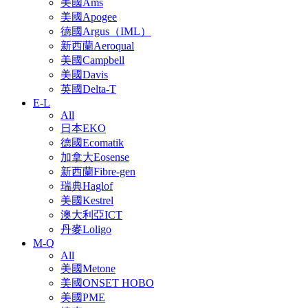
美國Ams
美國Apogee
德國Argus（IML）
新西蘭Aeroqual
美國Campbell
美國Davis
英國Delta-T
E-L
All
日本EKO
德國Ecomatik
加拿大Eosense
新西蘭Fibre-gen
瑞典Haglof
美國Kestrel
澳大利亞ICT
丹麥Loligo
M-Q
All
美國Metone
美國ONSET HOBO
美國PME