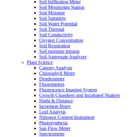
Soil Infiltration Meter
Soil Monitoring Station
Soil Moisture
Soil Samplers
Soil Water Potential
Soil Thermal
Soil Conductivity
Oxygen Concentration
Soil Respiration
Soil moisture tension
Soil Aggregate Analyzer
Plant Science
Canopy Analysis
Chlorophyll Meter
Dendrometer
Fluorometers
Fluorescence Imaging System
Growth Chambers and Incubated Shakers
Hight & Distance
Increment Borer
Leaf Analysis
Nitrogen Content Instrument
Photosynthesis
Sap Flow Meter
Spectrometer