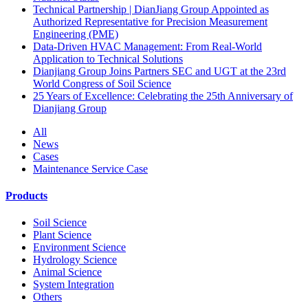
Technical Partnership | DianJiang Group Appointed as
Authorized Representative for Precision Measurement
Engineering (PME)
Data-Driven HVAC Management: From Real-World
Application to Technical Solutions
Dianjiang Group Joins Partners SEC and UGT at the 23rd
World Congress of Soil Science
25 Years of Excellence: Celebrating the 25th Anniversary of
Dianjiang Group
All
News
Cases
Maintenance Service Case
Products
Soil Science
Plant Science
Environment Science
Hydrology Science
Animal Science
System Integration
Others