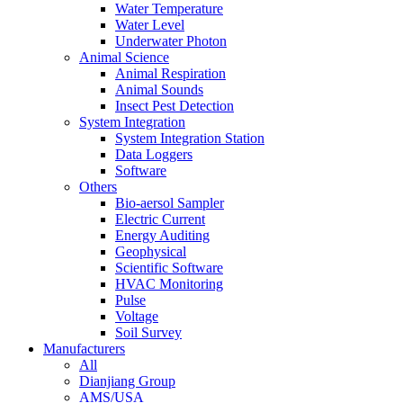
Water Temperature
Water Level
Underwater Photon
Animal Science
Animal Respiration
Animal Sounds
Insect Pest Detection
System Integration
System Integration Station
Data Loggers
Software
Others
Bio-aersol Sampler
Electric Current
Energy Auditing
Geophysical
Scientific Software
HVAC Monitoring
Pulse
Voltage
Soil Survey
Manufacturers
All
Dianjiang Group
AMS/USA