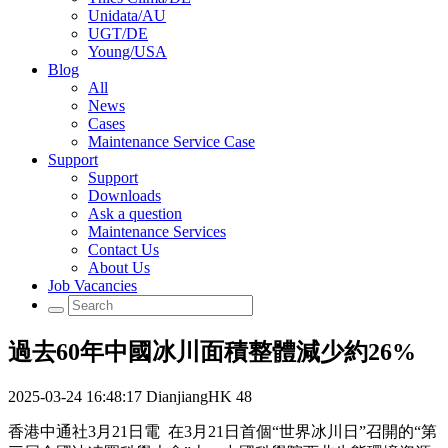
Unidata/AU
UGT/DE
Young/USA
Blog
All
News
Cases
Maintenance Service Case
Support
Support
Downloads
Ask a question
Maintenance Services
Contact Us
About Us
Job Vacancies
過去60年中國冰川面積整體減少約26%
2025-03-24 16:48:17
DianjiangHK
48
香港中通社3月21日電 在3月21日首個“世界冰川日”召開的“第