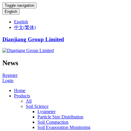
Toggle navigation
English
English
中文(繁体)
Dianjiang Group Limited
News
Register
Login
Home
Products
All
Soil Science
Lysimeter
Particle Size Distribution
Soil Compaction
Soil Evaporation Monitoring