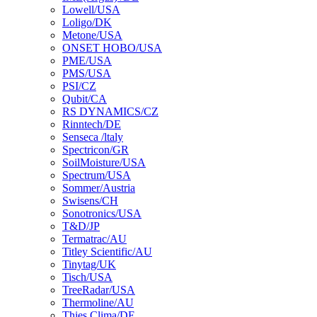
Lowell/USA
Loligo/DK
Metone/USA
ONSET HOBO/USA
PME/USA
PMS/USA
PSI/CZ
Qubit/CA
RS DYNAMICS/CZ
Rinntech/DE
Senseca /ltaly
Spectricon/GR
SoilMoisture/USA
Spectrum/USA
Sommer/Austria
Swisens/CH
Sonotronics/USA
T&D/JP
Termatrac/AU
Titley Scientific/AU
Tinytag/UK
Tisch/USA
TreeRadar/USA
Thermoline/AU
Thies Clima/DE