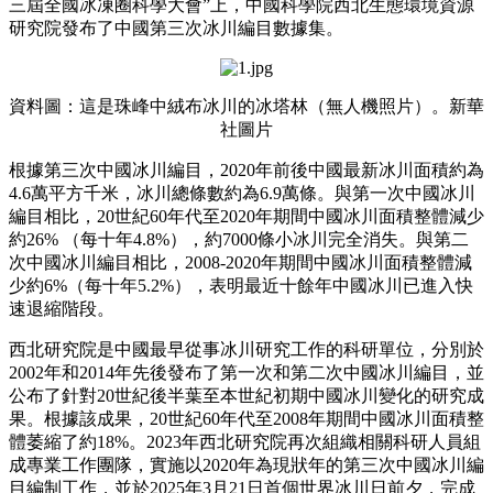
三屆全國冰凍圈科學大會”上，中國科學院西北生態環境資源
研究院發布了中國第三次冰川編目數據集。
資料圖：這是珠峰中絨布冰川的冰塔林（無人機照片）。新華
社圖片
根據第三次中國冰川編目，2020年前後中國最新冰川面積約為
4.6萬平方千米，冰川總條數約為6.9萬條。與第一次中國冰川
編目相比，20世紀60年代至2020年期間中國冰川面積整體減少
約26% （每十年4.8%），約7000條小冰川完全消失。與第二
次中國冰川編目相比，2008-2020年期間中國冰川面積整體減
少約6%（每十年5.2%），表明最近十餘年中國冰川已進入快
速退縮階段。
西北研究院是中國最早從事冰川研究工作的科研單位，分別於
2002年和2014年先後發布了第一次和第二次中國冰川編目，並
公布了針對20世紀後半葉至本世紀初期中國冰川變化的研究成
果。根據該成果，20世紀60年代至2008年期間中國冰川面積整
體萎縮了約18%。2023年西北研究院再次組織相關科研人員組
成專業工作團隊，實施以2020年為現狀年的第三次中國冰川編
目編制工作，並於2025年3月21日首個世界冰川日前夕，完成