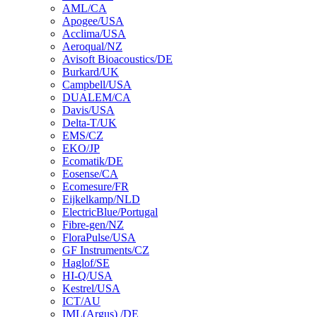
AML/CA
Apogee/USA
Acclima/USA
Aeroqual/NZ
Avisoft Bioacoustics/DE
Burkard/UK
Campbell/USA
DUALEM/CA
Davis/USA
Delta-T/UK
EMS/CZ
EKO/JP
Ecomatik/DE
Eosense/CA
Ecomesure/FR
Eijkelkamp/NLD
ElectricBlue/Portugal
Fibre-gen/NZ
FloraPulse/USA
GF Instruments/CZ
Haglof/SE
HI-Q/USA
Kestrel/USA
ICT/AU
IML(Argus) /DE