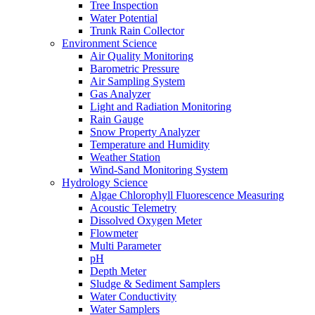
Tree Inspection
Water Potential
Trunk Rain Collector
Environment Science
Air Quality Monitoring
Barometric Pressure
Air Sampling System
Gas Analyzer
Light and Radiation Monitoring
Rain Gauge
Snow Property Analyzer
Temperature and Humidity
Weather Station
Wind-Sand Monitoring System
Hydrology Science
Algae Chlorophyll Fluorescence Measuring
Acoustic Telemetry
Dissolved Oxygen Meter
Flowmeter
Multi Parameter
pH
Depth Meter
Sludge & Sediment Samplers
Water Conductivity
Water Samplers