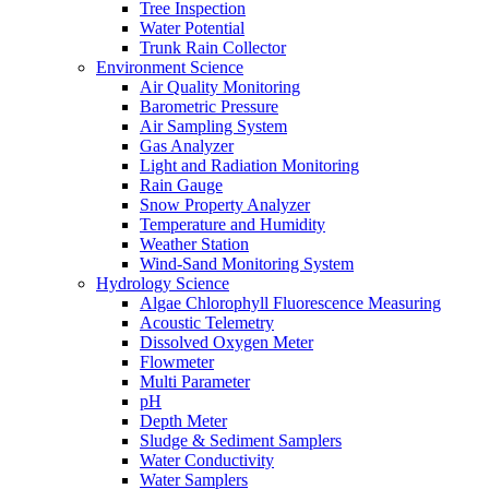
Tree Inspection
Water Potential
Trunk Rain Collector
Environment Science
Air Quality Monitoring
Barometric Pressure
Air Sampling System
Gas Analyzer
Light and Radiation Monitoring
Rain Gauge
Snow Property Analyzer
Temperature and Humidity
Weather Station
Wind-Sand Monitoring System
Hydrology Science
Algae Chlorophyll Fluorescence Measuring
Acoustic Telemetry
Dissolved Oxygen Meter
Flowmeter
Multi Parameter
pH
Depth Meter
Sludge & Sediment Samplers
Water Conductivity
Water Samplers