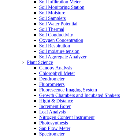
Soil Infiltration Meter
Soil Monitoring Station
Soil Moisture
Soil Samplers
Soil Water Potential
Soil Thermal
Soil Conductivity
Oxygen Concentration
Soil Respiration
Soil moisture tension
Soil Aggregate Analyzer
Plant Science
Canopy Analysis
Chlorophyll Meter
Dendrometer
Fluorometers
Fluorescence Imaging System
Growth Chambers and Incubated Shakers
Hight & Distance
Increment Borer
Leaf Analysis
Nitrogen Content Instrument
Photosynthesis
Sap Flow Meter
Spectrometer