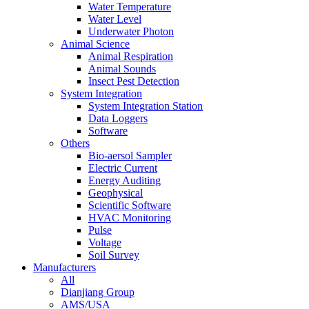
Water Temperature
Water Level
Underwater Photon
Animal Science
Animal Respiration
Animal Sounds
Insect Pest Detection
System Integration
System Integration Station
Data Loggers
Software
Others
Bio-aersol Sampler
Electric Current
Energy Auditing
Geophysical
Scientific Software
HVAC Monitoring
Pulse
Voltage
Soil Survey
Manufacturers
All
Dianjiang Group
AMS/USA