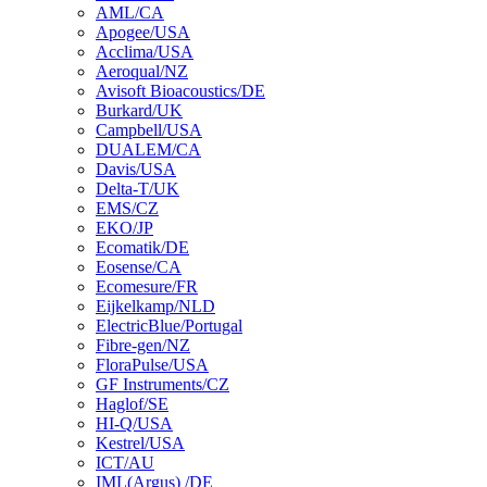
AML/CA
Apogee/USA
Acclima/USA
Aeroqual/NZ
Avisoft Bioacoustics/DE
Burkard/UK
Campbell/USA
DUALEM/CA
Davis/USA
Delta-T/UK
EMS/CZ
EKO/JP
Ecomatik/DE
Eosense/CA
Ecomesure/FR
Eijkelkamp/NLD
ElectricBlue/Portugal
Fibre-gen/NZ
FloraPulse/USA
GF Instruments/CZ
Haglof/SE
HI-Q/USA
Kestrel/USA
ICT/AU
IML(Argus) /DE