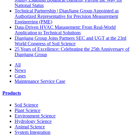
National Status
Technical Partnership | DianJiang Group Appointed as
Authorized Representative for Precision Measurement
Engineering (PME)
Data-Driven HVAC Management: From Real-World
Application to Technical Solutions
Dianjiang Group Joins Partners SEC and UGT at the 23rd
World Congress of Soil Science
25 Years of Excellence: Celebrating the 25th Anniversary of
Dianjiang Group
All
News
Cases
Maintenance Service Case
Products
Soil Science
Plant Science
Environment Science
Hydrology Science
Animal Science
System Integration