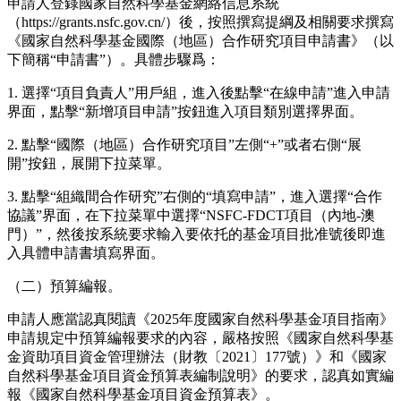
申請人登錄國家自然科學基金網絡信息系統
（https://grants.nsfc.gov.cn/）後，按照撰寫提綱及相關要求撰寫
《國家自然科學基金國際（地區）合作研究項目申請書》（以
下簡稱“申請書”）。具體步驟爲：
1. 選擇“項目負責人”用戶組，進入後點擊“在線申請”進入申請
界面，點擊“新增項目申請”按鈕進入項目類別選擇界面。
2. 點擊“國際（地區）合作研究項目”左側“+”或者右側“展
開”按鈕，展開下拉菜單。
3. 點擊“組織間合作研究”右側的“填寫申請”，進入選擇“合作
協議”界面，在下拉菜單中選擇“NSFC-FDCT項目（內地-澳
門）”，然後按系統要求輸入要依托的基金項目批准號後即進
入具體申請書填寫界面。
（二）預算編報。
申請人應當認真閱讀《2025年度國家自然科學基金項目指南》
申請規定中預算編報要求的內容，嚴格按照《國家自然科學基
金資助項目資金管理辦法（財教〔2021〕177號）》和《國家
自然科學基金項目資金預算表編制說明》的要求，認真如實編
報《國家自然科學基金項目資金預算表》。