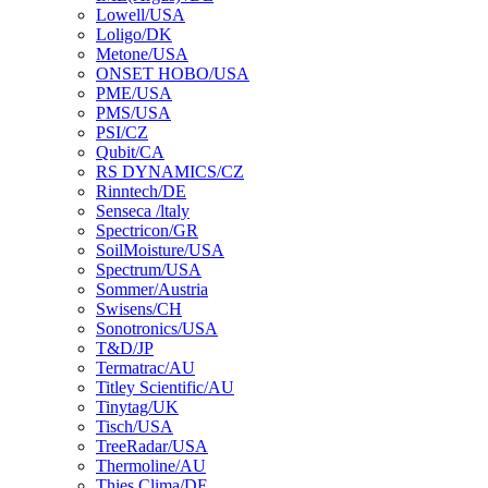
Lowell/USA
Loligo/DK
Metone/USA
ONSET HOBO/USA
PME/USA
PMS/USA
PSI/CZ
Qubit/CA
RS DYNAMICS/CZ
Rinntech/DE
Senseca /ltaly
Spectricon/GR
SoilMoisture/USA
Spectrum/USA
Sommer/Austria
Swisens/CH
Sonotronics/USA
T&D/JP
Termatrac/AU
Titley Scientific/AU
Tinytag/UK
Tisch/USA
TreeRadar/USA
Thermoline/AU
Thies Clima/DE