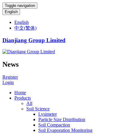
Toggle navigation
English
English
中文(繁体)
Dianjiang Group Limited
News
Register
Login
Home
Products
All
Soil Science
Lysimeter
Particle Size Distribution
Soil Compaction
Soil Evaporation Monitoring