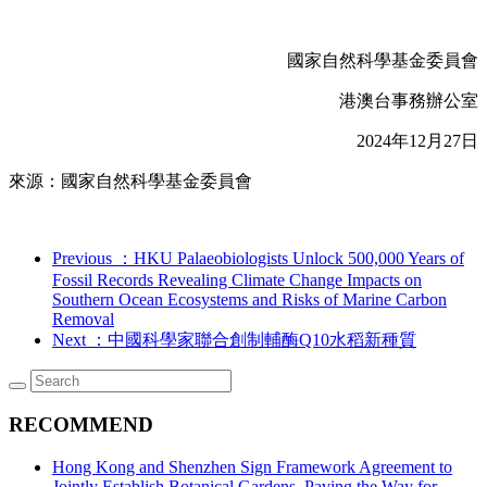
國家自然科學基金委員會
港澳台事務辦公室
2024年12月27日
來源：國家自然科學基金委員會
Previous
：HKU Palaeobiologists Unlock 500,000 Years of
Fossil Records Revealing Climate Change Impacts on
Southern Ocean Ecosystems and Risks of Marine Carbon
Removal
Next
：中國科學家聯合創制輔酶Q10水稻新種質
RECOMMEND
Hong Kong and Shenzhen Sign Framework Agreement to
Jointly Establish Botanical Gardens, Paving the Way for