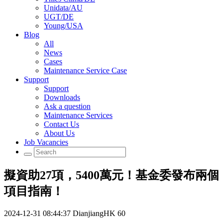
Unidata/AU
UGT/DE
Young/USA
Blog
All
News
Cases
Maintenance Service Case
Support
Support
Downloads
Ask a question
Maintenance Services
Contact Us
About Us
Job Vacancies
擬資助27項，5400萬元！基金委發布兩個
項目指南！
2024-12-31 08:44:37
DianjiangHK
60