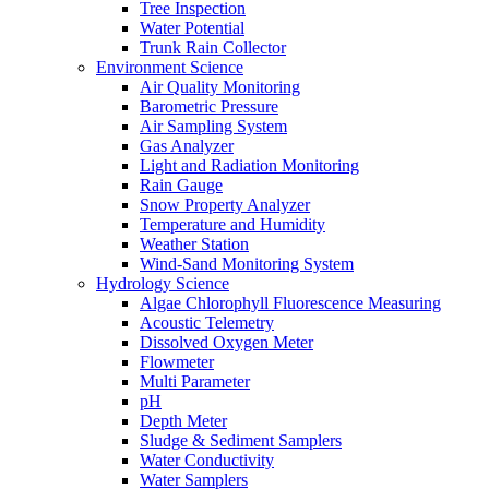
Tree Inspection
Water Potential
Trunk Rain Collector
Environment Science
Air Quality Monitoring
Barometric Pressure
Air Sampling System
Gas Analyzer
Light and Radiation Monitoring
Rain Gauge
Snow Property Analyzer
Temperature and Humidity
Weather Station
Wind-Sand Monitoring System
Hydrology Science
Algae Chlorophyll Fluorescence Measuring
Acoustic Telemetry
Dissolved Oxygen Meter
Flowmeter
Multi Parameter
pH
Depth Meter
Sludge & Sediment Samplers
Water Conductivity
Water Samplers