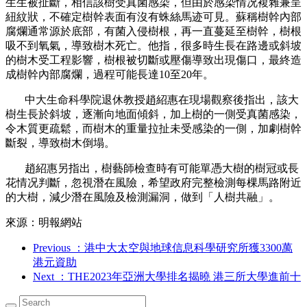
生生被扯斷，相信該樹受真菌感染，但由於感染情况複雜兼呈
紐紋狀，不確定樹幹表面有沒有蛛絲馬迹可見。蘇稱樹幹內部
腐爛通常源於底部，有菌入侵樹根，再一直蔓延至樹幹，樹根
吸不到氧氣，導致樹木死亡。他指，很多時生長在路邊或斜坡
的樹木受工程影響，樹根被切斷或壓傷導致出現傷口，最終造
成樹幹內部腐爛，過程可能長達10至20年。
中大生命科學院退休教授趙紹惠在現場觀察後指出，該大
樹生長於斜坡，逐漸向地面傾斜，加上樹的一側受真菌感染，
令木質更疏鬆，而樹木的重量拉扯未受感染的一側，加劇樹幹
斷裂，導致樹木倒塌。
趙紹惠另指出，樹藝師檢查時有可能單憑大樹的樹冠或長
花情况判斷，忽視潛在風險，希望政府完整檢測每棵馬路附近
的大樹，減少潛在風險及檢測漏洞，做到「人樹共融」。
來源：明報網站
Previous
：港中大太空與地球信息科學研究所獲3300萬
港元資助
Next
：THE2023年亞洲大學排名揭曉 港三所大學進前十