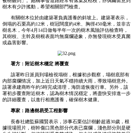
被樹砸到」。她稱事發道路經常有落葉及枯枝，亦偶爾留意到
樹木有少許搖動，希望相關部門檢查。
有關樹木位於由建築署負責護養的斜坡上。建築署表示，
倒塌的石栗高約12米，樹冠闊度約4米、胸徑450毫米，並非古
樹名木，今年4月14日做每半年一次的樹木風險評估檢查時，
其樹枝、主幹及樹根表面均無腐爛迹象，亦無發現樹木受真菌
或蟲害影響。
署方：附近樹木穩定 將覆查
該署昨日派員到場檢視塌樹，根據初步觀察，塌樹底部有
內部腐爛情况，加上近日天氣不穩持續大雨，導致塌樹意外。
該署承建商昨午約5時完成清理，海防道恢復行車。另外，該
署初步覆查附近樹木，認為樹木情况穩定，將盡快安排進一步
的詳細覆查，以進行相應護養，確保樹木健康。
專家：路邊樹易受工程影響
長春社總監蘇國賢表示，涉事石栗估計樹齡超過30歲，根
據現場照片，樹幹傷口黑色部分代表已腐爛，淺色部分則是硬