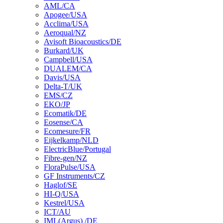
AML/CA
Apogee/USA
Acclima/USA
Aeroqual/NZ
Avisoft Bioacoustics/DE
Burkard/UK
Campbell/USA
DUALEM/CA
Davis/USA
Delta-T/UK
EMS/CZ
EKO/JP
Ecomatik/DE
Eosense/CA
Ecomesure/FR
Eijkelkamp/NLD
ElectricBlue/Portugal
Fibre-gen/NZ
FloraPulse/USA
GF Instruments/CZ
Haglof/SE
HI-Q/USA
Kestrel/USA
ICT/AU
IML(Argus) /DE