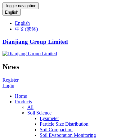
Toggle navigation
English
English
中文(繁体)
Dianjiang Group Limited
News
Register
Login
Home
Products
All
Soil Science
Lysimeter
Particle Size Distribution
Soil Compaction
Soil Evaporation Monitoring