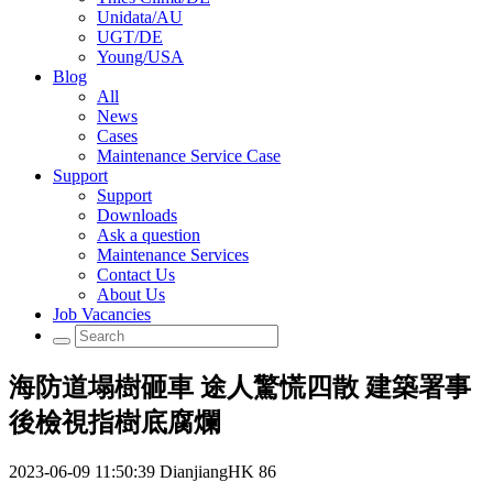
Unidata/AU
UGT/DE
Young/USA
Blog
All
News
Cases
Maintenance Service Case
Support
Support
Downloads
Ask a question
Maintenance Services
Contact Us
About Us
Job Vacancies
海防道塌樹砸車 途人驚慌四散 建築署事
後檢視指樹底腐爛
2023-06-09 11:50:39
DianjiangHK
86