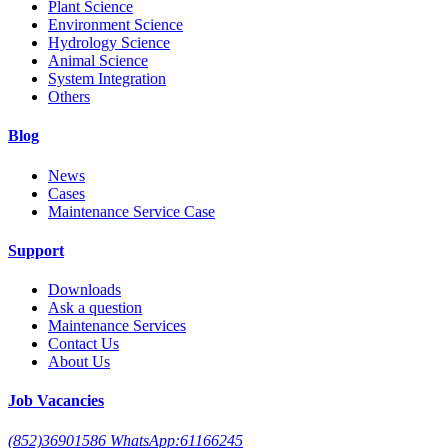
Plant Science
Environment Science
Hydrology Science
Animal Science
System Integration
Others
Blog
News
Cases
Maintenance Service Case
Support
Downloads
Ask a question
Maintenance Services
Contact Us
About Us
Job Vacancies
(852)36901586 WhatsApp:61166245