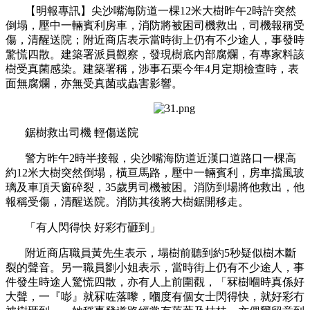
【明報專訊】尖沙嘴海防道一棵12米大樹昨午2時許突然
倒塌，壓中一輛賓利房車，消防將被困司機救出，司機報稱受
傷，清醒送院；附近商店表示當時街上仍有不少途人，事發時
驚慌四散。建築署派員觀察，發現樹底內部腐爛，有專家料該
樹受真菌感染。建築署稱，涉事石栗今年4月定期檢查時，表
面無腐爛，亦無受真菌或蟲害影響。
鋸樹救出司機 輕傷送院
警方昨午2時半接報，尖沙嘴海防道近漢口道路口一棵高
約12米大樹突然倒塌，橫亘馬路，壓中一輛賓利，房車擋風玻
璃及車頂天窗碎裂，35歲男司機被困。消防到場將他救出，他
報稱受傷，清醒送院。消防其後將大樹鋸開移走。
「有人閃得快 好彩冇砸到」
附近商店職員黃先生表示，塌樹前聽到約5秒疑似樹木斷
裂的聲音。另一職員劉小姐表示，當時街上仍有不少途人，事
件發生時途人驚慌四散，亦有人上前圍觀，「冧樹嗰時真係好
大聲，一『嘭』就冧咗落嚟，嗰度有個女士閃得快，就好彩冇