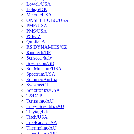
Lowell/USA
Loligo/DK
Metone/USA
ONSET HOBO/USA
PME/USA
PMS/USA
PSI/CZ
Qubit/CA
RS DYNAMICS/CZ
Rinntech/DE
Senseca /ltaly
Spectricon/GR
SoilMoisture/USA
Spectrum/USA
Sommer/Austria
Swisens/CH
Sonotronics/USA
T&D/JP
Termatrac/AU
Titley Scientific/AU
Tinytag/UK
Tisch/USA
TreeRadar/USA
Thermoline/AU
Thies Clima/DE