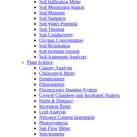
Soil Infiltration Meter
Soil Monitoring Station
Soil Moisture
Soil Samplers
Soil Water Potential
Soil Thermal
Soil Conductivity
Oxygen Concentration
Soil Respiration
Soil moisture tension
Soil Aggregate Analyzer
Plant Science
Canopy Analysis
Chlorophyll Meter
Dendrometer
Fluorometers
Fluorescence Imaging System
Growth Chambers and Incubated Shakers
Hight & Distance
Increment Borer
Leaf Analysis
Nitrogen Content Instrument
Photosynthesis
Sap Flow Meter
Spectrometer