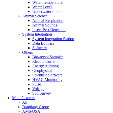
Water Temperature
Water Level
Underwater Photon
Animal Science
Animal Respiration
Animal Sounds
Insect Pest Detection
System Integration
System Integration Station
Data Loggers
Software
Others
Bio-aersol Sampler
Electric Current
Energy Auditing
Geophysical
Scientific Software
HVAC Monitoring
Pulse
Voltage
Soil Survey
Manufacturers
All
Dianjiang Group
AMS/USA