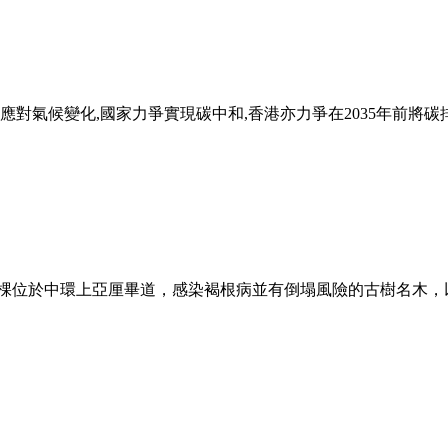
,應對氣候變化,國家力爭實現碳中和,香港亦力爭在2035年前將碳排
除兩棵位於中環上亞厘畢道，感染褐根病並有倒塌風險的古樹名木