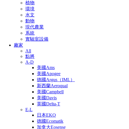
植物
環境
水文
動物
現代農業
系統
實驗室設備
廠家
All
點將
A-D
美國Ams
美國Apogee
德國Argus（IML）
新西蘭Aeroqual
美國Campbell
美國Davis
英國Delta-T
E-L
日本EKO
德國Ecomatik
加拿大Eosense