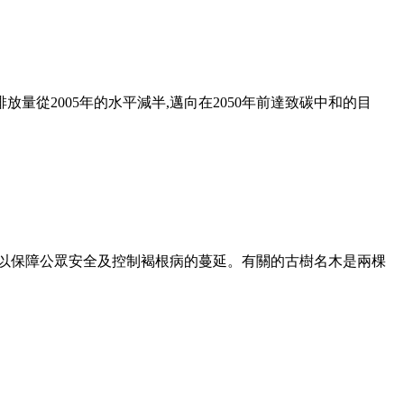
放量從2005年的水平減半,邁向在2050年前達致碳中和的目
，以保障公眾安全及控制褐根病的蔓延。有關的古樹名木是兩棵