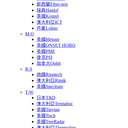
新西蘭Fibre-gen
瑞典Haglof
美國Kestrel
澳大利亞ICT
丹麥Loligo
M-Q
美國Metone
美國ONSET HOBO
美國PME
捷克PSI
加拿大Qubit
R-S
德國Rinntech
澳大利亞Rimik
美國Spectrum
T-W
日本T&D
澳大利亞Termatrac
英國Tinytag
美國Tisch
美國TreeRadar
澳大利亞Thermoline