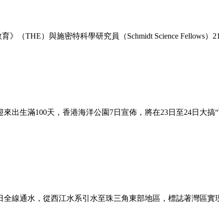
HE）與施密特科學研究員（Schmidt Science Fellows
迎來出生滿100天，香港海洋公園7日宣佈，將在23日至24日大
0日全線通水，從西江水系引水至珠三角東部地區，標誌著灣區實現“