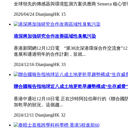
全球領先的傳感器與環境監測方案供應商 Senseca 核心管理團
2026/04/24
DianjiangHK
15
港深將加強研究合作改善區域性臭氧污染
香港新聞網12月12日電 “第38次深港環保合作交流
進展和通過明年的合作計劃，並就...
2024/12/16
DianjiangHK
33
聯合國報告指地球近八成土地更乾旱趨勢構成“生存威脅”
香港中通社12月10日電 正在沙特阿拉伯舉行的《聯合國
加乾旱的狀況。這個趨...
2024/12/11
DianjiangHK
32