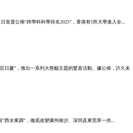
）21日首度公佈“跨學科科學排名2025”，香港有5所大學進入全...
搞“百日慶”，推出一系列大熊貓主題的驚喜活動。據公佈，許久未
西水東調”，徹底改變廣州南沙、深圳及東莞單一供...